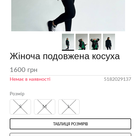
вічі джинси МОМ
Чоловіча класична біла
Жіноча подовжена косуха
сорочка
1600 грн
Немає в наявності
5182029137
Розмір
S
M
L
ТАБЛИЦЯ РОЗМІРІВ