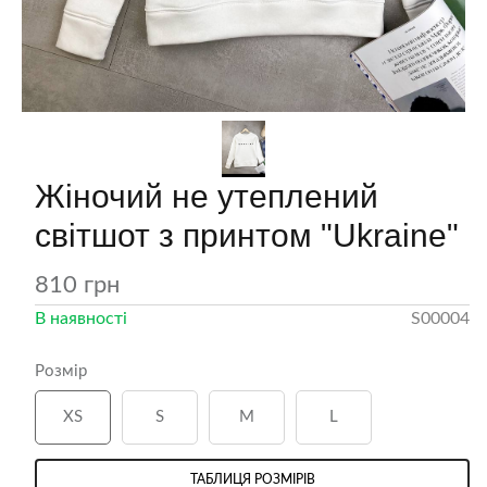
вічі джинси МОМ
Чоловіча класична біла
Жіночий не утеплений
сорочка
світшот з принтом "Ukraine"
810 грн
В наявності
S00004
Розмір
XS
S
M
L
ТАБЛИЦЯ РОЗМІРІВ