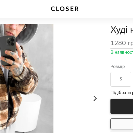
CLOSER
Худі 
1280 г
Зв'яжіться з нами
В наявнос
Розмір
S
Підібрати 