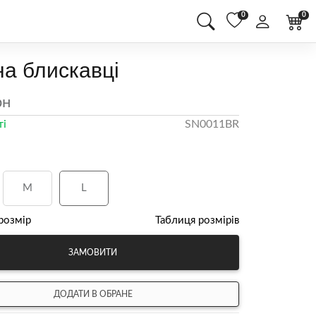
0
0
на блискавці
рн
ті
SN0011BR
M
L
розмір
Таблиця розмірів
ЗАМОВИТИ
ДОДАТИ В ОБРАНЕ