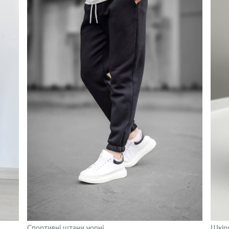
Спортивні штани чорні
Шкір