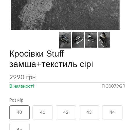
вічі джинси МОМ
Чоловіча класична біла
Кросівки Stuff
сорочка
замша+текстиль сірі
2990 грн
В наявності
FIC0079GR
Розмір
40
41
42
43
44
45