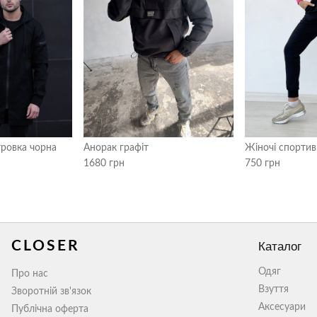
тровка чорна
Анорак графіт
Жіночі спортив
1680 грн
750 грн
CLOSER
Каталог
Одяг
Про нас
Взуття
Зворотній зв'язок
Аксесуари
Публічна оферта