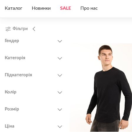
Каталог
Новинки
SALE
Про нас
Чоловічий
Жіноче
Чоловічі
Фільтри
Жіночий
Чоловіче
Жіночі
Гендер
Про нас
Унісекс
Унісекс
Категорія
Підкатегорія
Колір
Розмір
Ціна