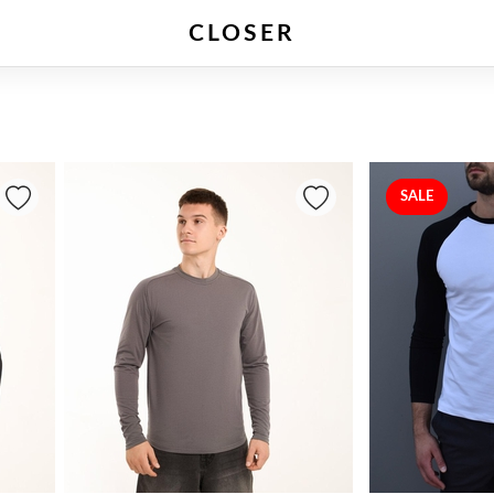
CLOSER
Зв'яжіться з нами
SALE