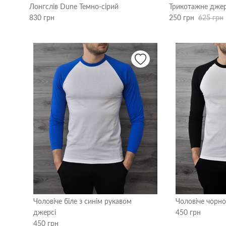
Лонгслів Dune Темно-сірий
Трикотажне джер
830 грн
250 грн
625 грн
Чоловіче біле з синім рукавом
Чоловіче чорно
джерсі
450 грн
450 грн