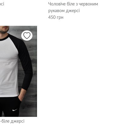
сі
Чоловіче біле з червоним
рукавом джерсі
450 грн
-біле джерсі