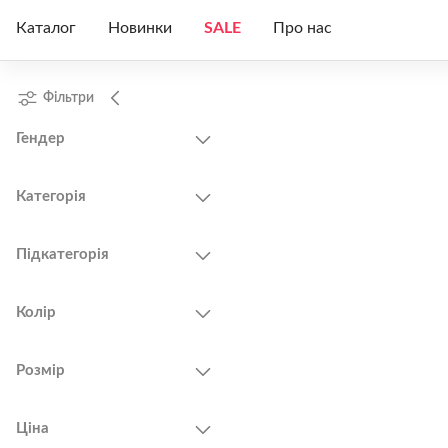
Каталог
Новинки
SALE
Про нас
Чоловічий
Жіноче
Чоловічі
Фільтри
Жіночий
Чоловіче
Жіночі
Гендер
Про нас
Унісекс
Унісекс
Категорія
Підкатегорія
Колір
Розмір
Ціна